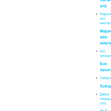
алу
Марапа
мен
мақтау
Мара
мен
мақт
Бос
орында
Бос
орын
Хабарл
Хаба
Дайын
өнімде
сату