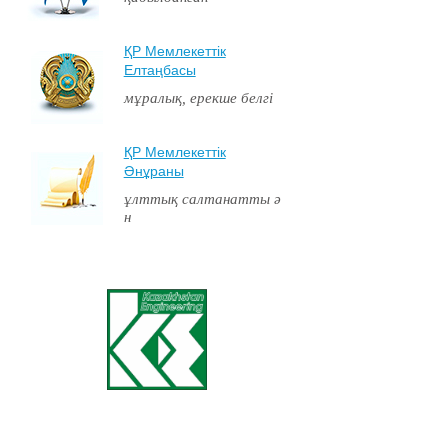
ҚР Мемлекеттiк
Елтаңбасы
мұралық, ерекше белгі
ҚР Мемлекеттiк
Әнұраны
ұлттық салтанатты ә
н