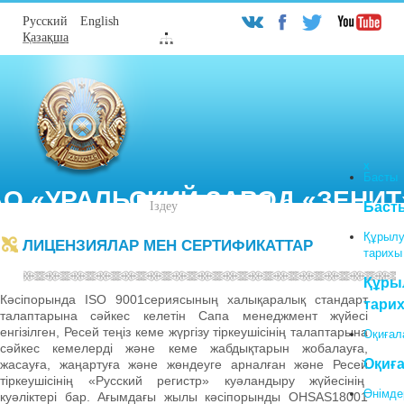
Русский
English
Қазақша
Х
Басты
АО «УРАЛЬСКИЙ ЗАВОД «ЗЕНИТ
Поиск
Баст
по
сайту
Құрыл
ЛИЦЕНЗИЯЛАР МЕН СЕРТИФИКАТТАР
кз
тарихы
Құры
Кәсіпорында ISO 9001сериясының халықаралық стандарт
тари
талаптарына сәйкес келетін Сапа менеджмент жүйесі
енгізілген, Ресей теңіз кеме жүргізу тіркеушісінің талаптарына
Оқиғал
сәйкес кемелерді және кеме жабдықтарын жобалауға,
Оқиғ
жасауға, жаңартуға және жөндеуге арналған және Ресей
тіркеушісінің «Русский регистр» куәландыру жүйесінің
Өнімде
куәліктері бар. Ағымдағы жылы кәсіпорынды OHSAS18001