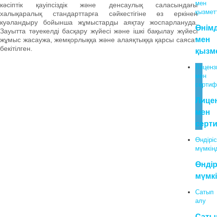
мен
кәсіптік қауіпсіздік және денсаулық саласындағы
қызмет
халықаралық стандарттарға сәйкестігіне өз еркінен
куәландыру бойынша жұмыстарды аяқтау жоспарлануда.
Өнім
Зауытта тәуекелді басқару жүйесі және ішкі бақылау жүйесі
мен
жұмыс жасаужа, жемқорлыққа және алаяқтыққа қарсы саясат
бекітілген.
қызм
Лиценз
мен
сертиф
Лице
мен
серт
Өндіріс
мүмкінд
Өндір
мүмкі
Сатып
алу
Саты