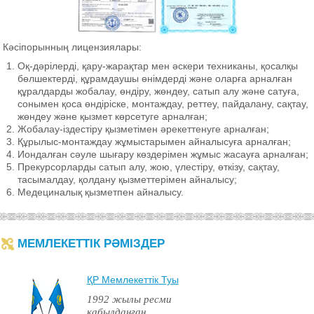
Кәсіпорынның лицензиялары:
Оқ-дәрілерді, қару-жарақтар мен әскери техниканы, қосалқы
бөлшектерді, құрамдаушы өнімдерді және оларға арналған
құралдарды жобалау, өндіру, жөндеу, сатып алу және сатуға,
сонымен қоса өндіріске, монтаждау, реттеу, пайдалану, сақтау,
жөндеу және қызмет көрсетуге арналған;
Жобалау-іздестіру қызметімен әрекеттенуге арналған;
Құрылыс-монтаждау жұмыстарымен айналысуға арналған;
Иондалған сәуле шығару көздерімен жұмыс жасауға арналған;
Прекурсорларды сатып алу, жою, үлестіру, өткізу, сақтау,
тасымалдау, қолдану қызметтерімен айналысу;
Медециналық қызметпен айналысу.
МЕМЛЕКЕТТІК РӘМІЗДЕР
ҚР Мемлекеттiк Туы
1992 жылы ресми
қабылданған