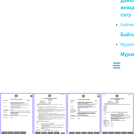
Дайы
өнімд
сату
Байлан
Байл
Мұраға
Мұра