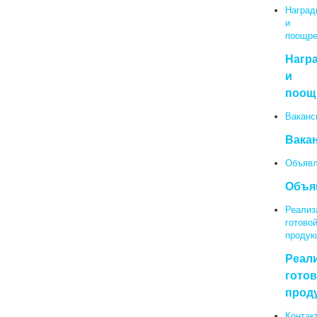
Наград
и
поощре
Нагр
и
поощ
Ваканс
Вака
Объявл
Объя
Реализ
готово
продук
Реал
гото
прод
Контак