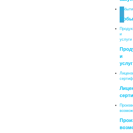
Событи
Собы
Продук
и
услуги
Прод
и
услуг
Лиценз
сертиф
Лице
серт
Произв
возмож
Прои
возм