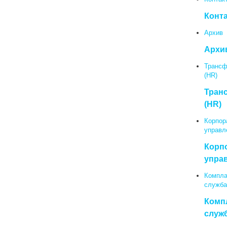
Конт
Архив
Архи
Трансф
(HR)
Тран
(HR)
Корпор
управл
Корп
упра
Компла
служба
Комп
служ